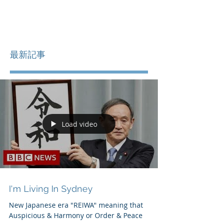
最新記事
Load video
I'm Living In Sydney
New Japanese era "REIWA" meaning that
Auspicious & Harmony or Order & Peace