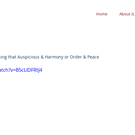
Home
About IL
ing that Auspicious & Harmony or Order & Peace
tch?v=B5cLIDFRtJ4