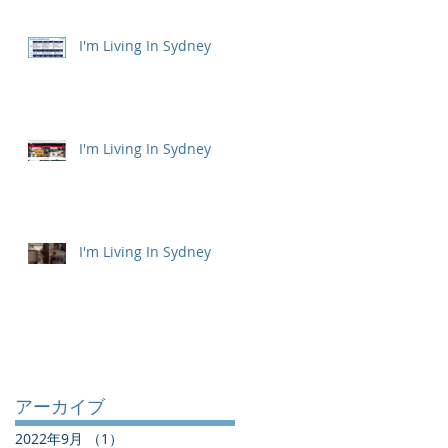
I'm Living In Sydney
I'm Living In Sydney
I'm Living In Sydney
アーカイブ
2022年9月
（1）
1件の記事