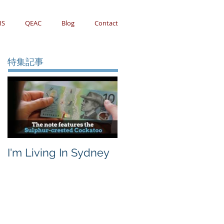
IS
QEAC
Blog
Contact
特集記事
I'm Living In Sydney