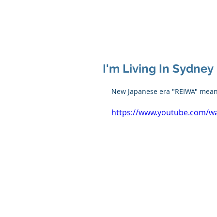
I'm Living In Sydney
New Japanese era "REIWA" mean
https://www.youtube.com/wa