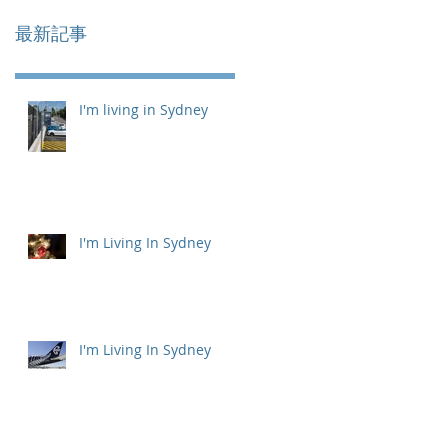
最新記事
I'm living in Sydney
I'm Living In Sydney
I'm Living In Sydney