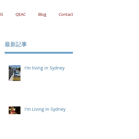
IS
QEAC
Blog
Contact
最新記事
I'm living in Sydney
I'm Living In Sydney