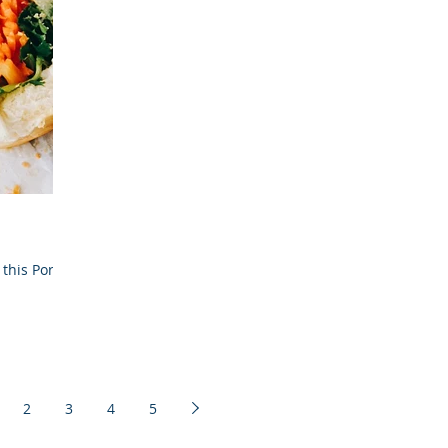
 this Pork
2
3
4
5