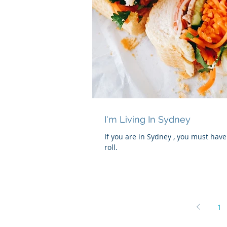
I'm Living In Sydney
If you are in Sydney , you must have
roll.
1