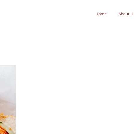
Home
About IL