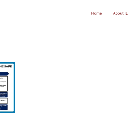
Home
About IL