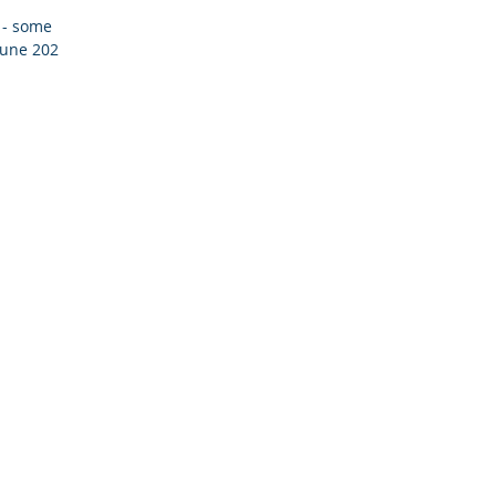
 - some
 June 2020