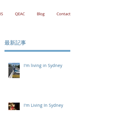
IS
QEAC
Blog
Contact
最新記事
I'm living in Sydney
I'm Living In Sydney