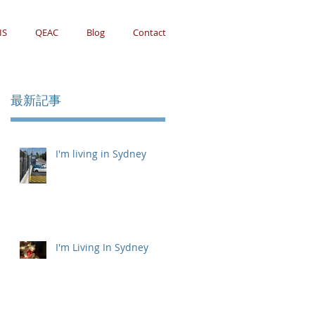
IS
QEAC
Blog
Contact
最新記事
I'm living in Sydney
I'm Living In Sydney