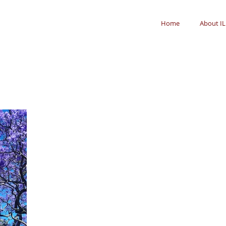
Home
About IL