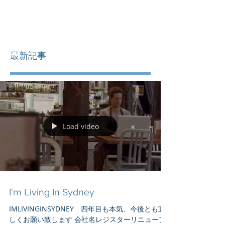
最新記事
Load video
I'm Living In Sydney
IMLIVINGINSYDNEY 四年目も本気、今後とも宜
しくお願い致します 会社名レジスターリニューア