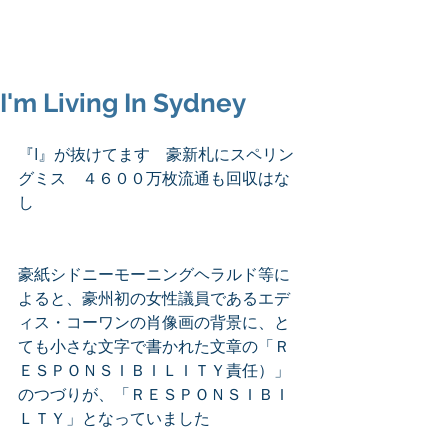
I'm Living In Sydney
『I』が抜けてます　豪新札にスペリン
グミス　４６００万枚流通も回収はな
し
豪紙シドニーモーニングヘラルド等に
よると、豪州初の女性議員であるエデ
ィス・コーワンの肖像画の背景に、と
ても小さな文字で書かれた文章の「Ｒ
ＥＳＰＯＮＳＩＢＩＬＩＴＹ責任）」
のつづりが、「ＲＥＳＰＯＮＳＩＢＩ
ＬＴＹ」となっていました