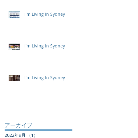
I'm Living In Sydney
I'm Living In Sydney
I'm Living In Sydney
アーカイブ
2022年9月
（1）
1件の記事