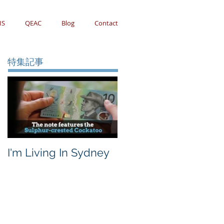
IS
QEAC
Blog
Contact
特集記事
I'm Living In Sydney