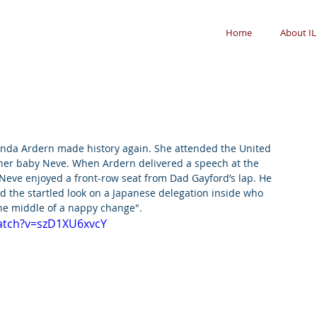
Home
About IL
inda Ardern made history again. She attended the United 
her baby Neve. When Ardern delivered a speech at the 
eve enjoyed a front-row seat from Dad Gayford’s lap. He 
ed the startled look on a Japanese delegation inside who 
he middle of a nappy change".
atch?v=szD1XU6xvcY