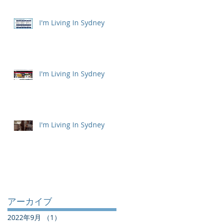
I'm Living In Sydney
I'm Living In Sydney
I'm Living In Sydney
アーカイブ
2022年9月
（1）
1件の記事