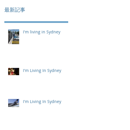
最新記事
I'm living in Sydney
I'm Living In Sydney
I'm Living In Sydney