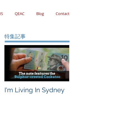
IS
QEAC
Blog
Contact
特集記事
I'm Living In Sydney