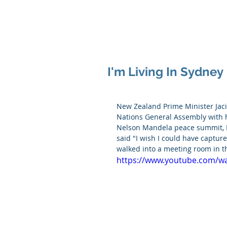
I'm Living In Sydney
New Zealand Prime Minister Jac
Nations General Assembly with 
Nelson Mandela peace summit, N
said "I wish I could have captur
walked into a meeting room in t
https://www.youtube.com/w