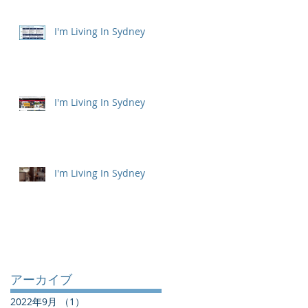
I'm Living In Sydney
I'm Living In Sydney
I'm Living In Sydney
アーカイブ
2022年9月
（1）
1件の記事