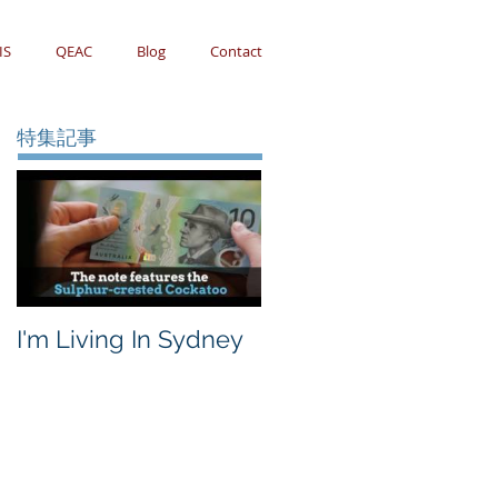
IS
QEAC
Blog
Contact
特集記事
I'm Living In Sydney