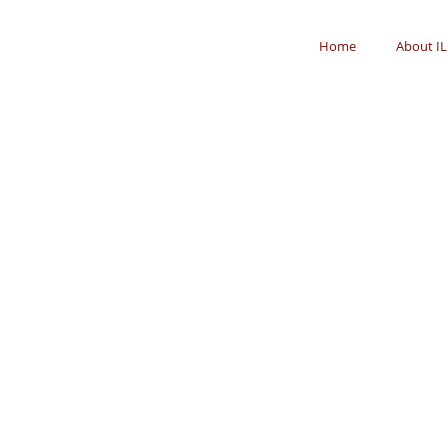
Home
About IL