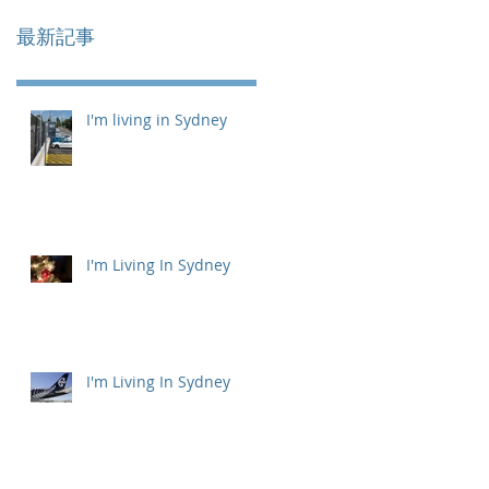
最新記事
I'm living in Sydney
I'm Living In Sydney
I'm Living In Sydney