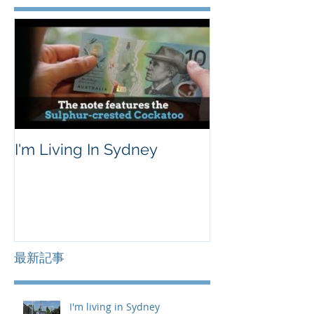
I'm Living In Sydney
最新記事
I'm living in Sydney