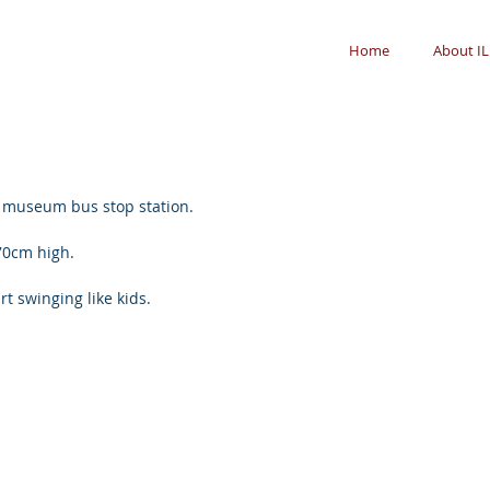
Home
About IL
e museum bus stop station.
70cm high.
art swinging like kids.  