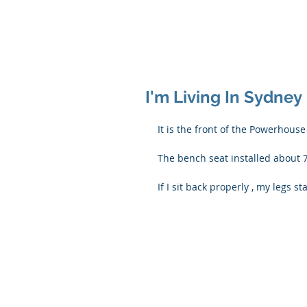
I'm Living In Sydney
It is the front of the Powerhous
The bench seat installed about 
If I sit back properly , my legs st