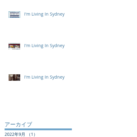
I'm Living In Sydney
I'm Living In Sydney
I'm Living In Sydney
アーカイブ
2022年9月
（1）
1件の記事