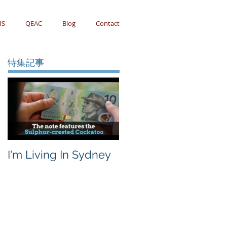
IS
QEAC
Blog
Contact
特集記事
I'm Living In Sydney