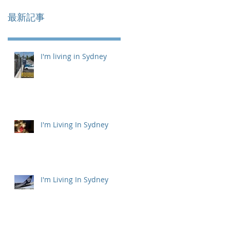
最新記事
I'm living in Sydney
I'm Living In Sydney
I'm Living In Sydney