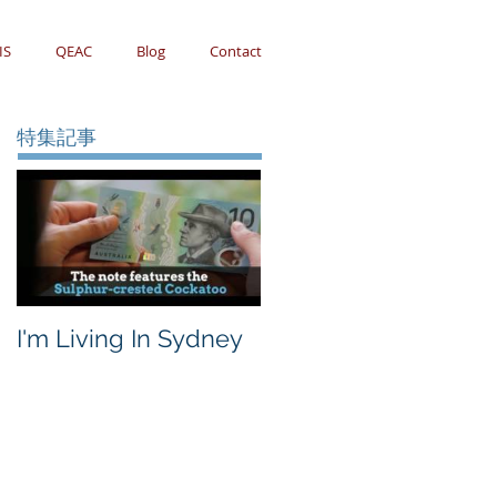
IS
QEAC
Blog
Contact
特集記事
I'm Living In Sydney