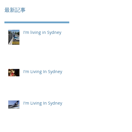
最新記事
I'm living in Sydney
I'm Living In Sydney
I'm Living In Sydney