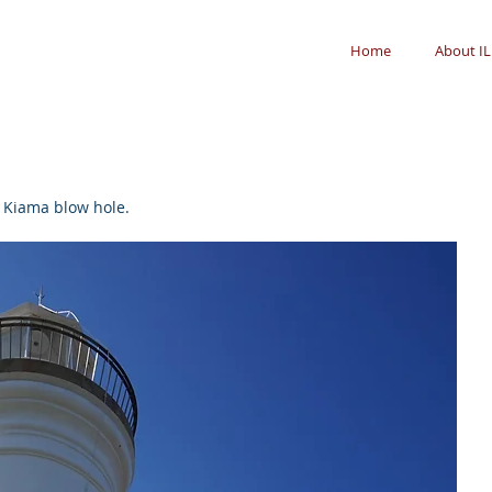
Home
About IL
at Kiama blow hole.