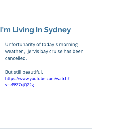
I'm Living In Sydney
Unfortunarity of today's morning 
weather ,  Jervis bay cruise has been 
cancelled.
But still beautiful.
https://www.youtube.com/watch?
v=ePFZ7xjQZ2g