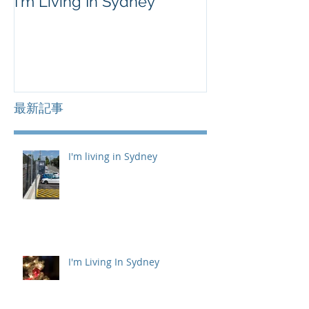
I'm Living In Sydney
最新記事
I'm living in Sydney
I'm Living In Sydney