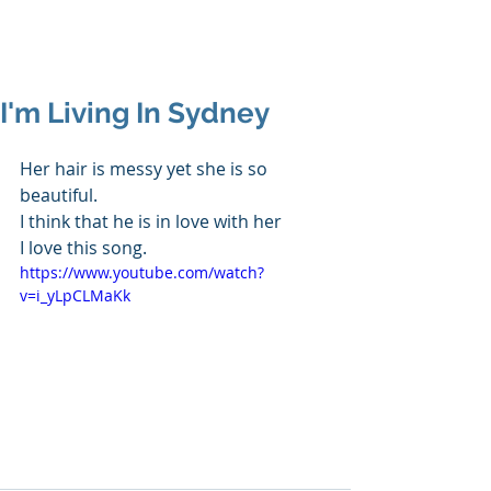
I'm Living In Sydney
Her hair is messy yet she is so 
beautiful.
I think that he is in love with her
I love this song.
https://www.youtube.com/watch?
v=i_yLpCLMaKk