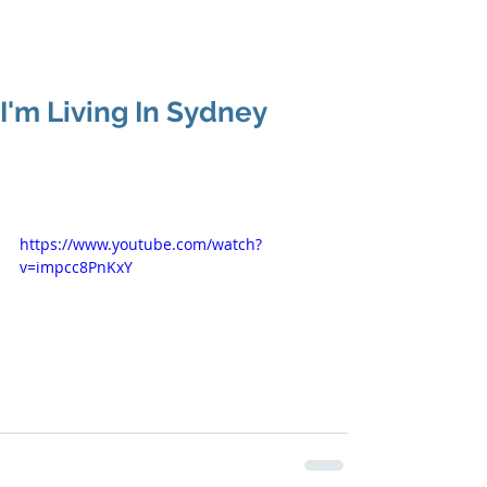
I'm Living In Sydney
https://www.youtube.com/watch?
v=impcc8PnKxY