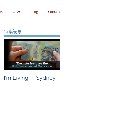
IS
QEAC
Blog
Contact
特集記事
I'm Living In Sydney