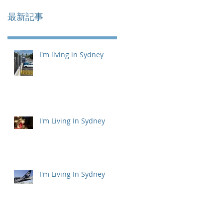
最新記事
I'm living in Sydney
I'm Living In Sydney
I'm Living In Sydney