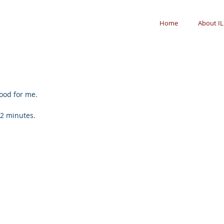
Home
About IL
good for me.
 2 minutes.