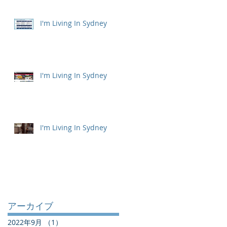
I'm Living In Sydney
I'm Living In Sydney
I'm Living In Sydney
アーカイブ
2022年9月
（1）
1件の記事