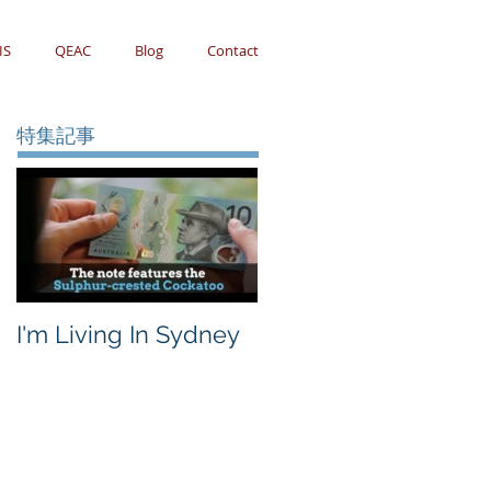
IS
QEAC
Blog
Contact
特集記事
I'm Living In Sydney