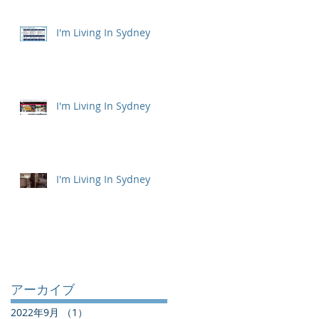
I'm Living In Sydney
I'm Living In Sydney
I'm Living In Sydney
アーカイブ
2022年9月
（1）
1件の記事