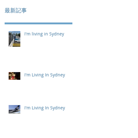
最新記事
I'm living in Sydney
I'm Living In Sydney
I'm Living In Sydney