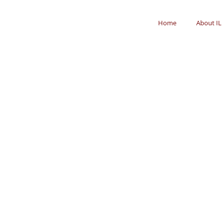
Home
About IL